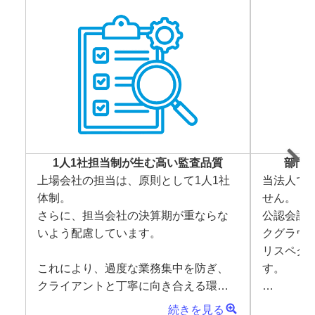
1人1社担当制が生む高い監査品質
部門
上場会社の担当は、原則として1人1社
当法人で
体制。

せん。

さらに、担当会社の決算期が重ならな
公認会計士
いよう配慮しています。

クグラウ
リスペク
これにより、過度な業務集中を防ぎ、
す。

クライアントと丁寧に向き合える環境
を実現。

資格や肩
続きを見る