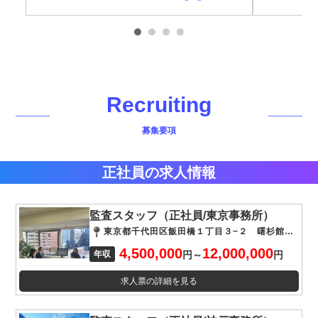
性を尊重す
結果として、監査品質の向上と一人ひ
とりのパフォーマンス最大化につなが
「仲間と
っています。
そんな方
Recruiting
募集要項
正社員
の求人情報
監査スタッフ（正社員/東京事務所）
東京都千代田区飯田橋１丁目３−２ 曙杉館4階
4,500,000
12,000,000
年収
円
～
円
求人票の詳細を見る