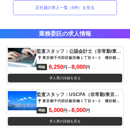
正社員
の求人一覧（
5
件）を見る
業務委託
の求人情報
監査スタッフ：公認会計士（非常勤/東京事務所）
東京都千代田区飯田橋１丁目３−２ 曙杉館４階
6,250
8,000
時給
円
～
円
求人票の詳細を見る
監査スタッフ：USCPA（非常勤/東京事務所）
東京都千代田区飯田橋１丁目３−２ 曙杉館４階
5,000
8,000
時給
円
～
円
求人票の詳細を見る