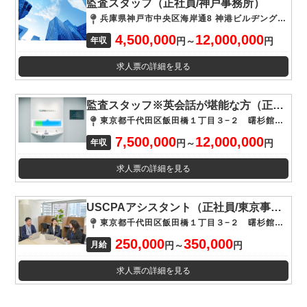
監査スタッフ（正社員/神戸事務所）
兵庫県神戸市中央区海岸通8 神港ビルヂング1階
4,500,000
12,000,000
年収
円
～
円
求人票の詳細を見る
監査スタッフ※英会話が堪能な方（正社員/東京事務所）
東京都千代田区飯田橋１丁目３−２ 曙杉館４階
7,500,000
12,000,000
年収
円
～
円
求人票の詳細を見る
USCPAアシスタント（正社員/東京事務所）
東京都千代田区飯田橋１丁目３−２ 曙杉館４階
250,000
350,000
月給
円
～
円
求人票の詳細を見る